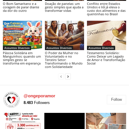
O Bom Samaritano e a
Doação de panelas: um
Conflito entre Estados
coragem de parar diante
gesto simples que ajuda a
Unidos e Irã já eleva o
da dor do outro
transformar vidas
custo dos alimentos e das
quentinhas no Brasil
Assuntos Diversos
Assuntos Diversos
Assuntos Diversos
Páscoa Solidária em
O Poder da Mulher no
Testamento Solidário:
Manguinhos: quando um
Voluntariado e no
Como Deixar um Legado
simples gesto se
Terceiro Setor:
de Amor e Transformação
transforma em esperança
Transformando o Mundo
Social
com Solidariedade
@ongeporamor
Follow
8.483
Followers