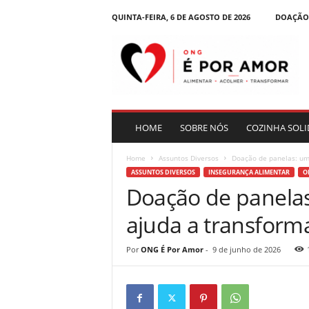
QUINTA-FEIRA, 6 DE AGOSTO DE 2026
DOAÇÃO
B
l
o
g
|
O
N
HOME
SOBRE NÓS
COZINHA SOLI
G
É
Home
Assuntos Diversos
Doação de panelas: um 
P
ASSUNTOS DIVERSOS
INSEGURANÇA ALIMENTAR
O
o
Doação de panelas
r
A
ajuda a transforma
m
o
r
Por
ONG É Por Amor
-
9 de junho de 2026