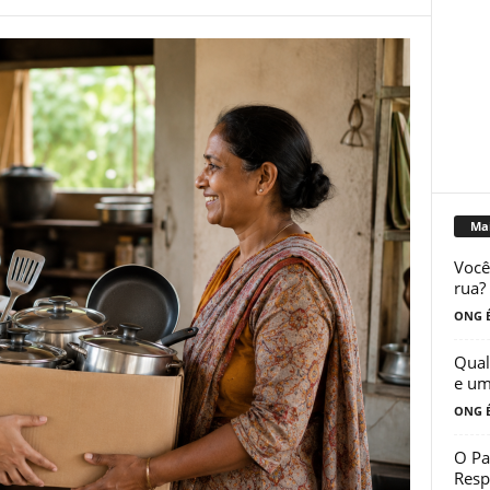
Mai
Você
rua?
ONG É
Qual
e um
ONG É
O Pa
Resp