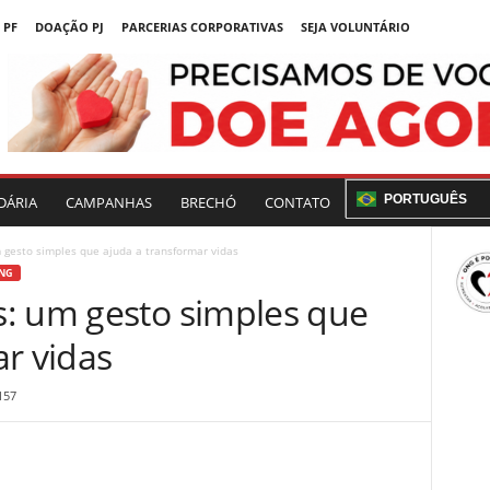
 PF
DOAÇÃO PJ
PARCERIAS CORPORATIVAS
SEJA VOLUNTÁRIO
PORTUGUÊS
DÁRIA
CAMPANHAS
BRECHÓ
CONTATO
gesto simples que ajuda a transformar vidas
NG
: um gesto simples que
r vidas
157