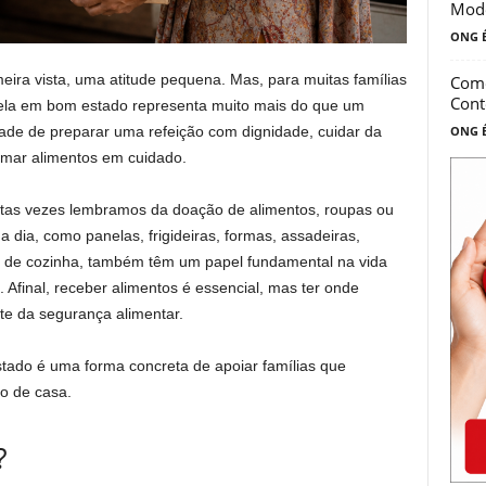
Mod
ONG É
eira vista, uma atitude pequena. Mas, para muitas famílias
Como
Cont
nela em bom estado representa muito mais do que um
ONG É
idade de preparar uma refeição com dignidade, cuidar da
formar alimentos em cuidado.
as vezes lembramos da doação de alimentos, roupas ou
 a dia, como panelas, frigideiras, formas, assadeiras,
ios de cozinha, também têm um papel fundamental na vida
. Afinal, receber alimentos é essencial, mas ter onde
te da segurança alimentar.
tado é uma forma concreta de apoiar famílias que
o de casa.
?