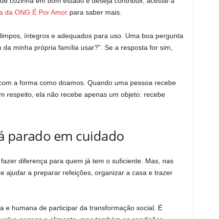
 de cozinha em bom estado e deseja contribuir, acesse a
nha da ONG É Por Amor
para saber mais.
ão limpos, íntegros e adequados para uso. Uma boa pergunta
 da minha própria família usar?”. Se a resposta for sim,
o com a forma como doamos. Quando uma pessoa recebe
m respeito, ela não recebe apenas um objeto: recebe
tá parado em cuidado
azer diferença para quem já tem o suficiente. Mas, nas
 ajudar a preparar refeições, organizar a casa e trazer
a e humana de participar da transformação social. É