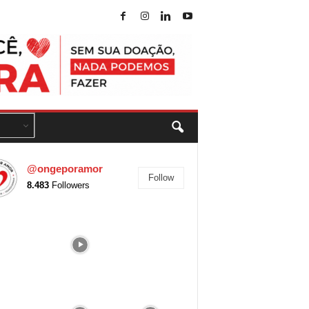
@ongeporamor
Follow
8.483
Followers