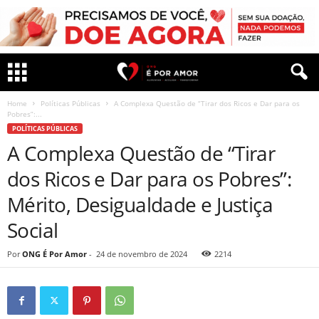
Home
Políticas Públicas
A Complexa Questão de “Tirar dos Ricos e Dar para os
Pobres”:...
POLÍTICAS PÚBLICAS
A Complexa Questão de “Tirar
dos Ricos e Dar para os Pobres”:
Mérito, Desigualdade e Justiça
Social
Por
ONG É Por Amor
-
24 de novembro de 2024
2214