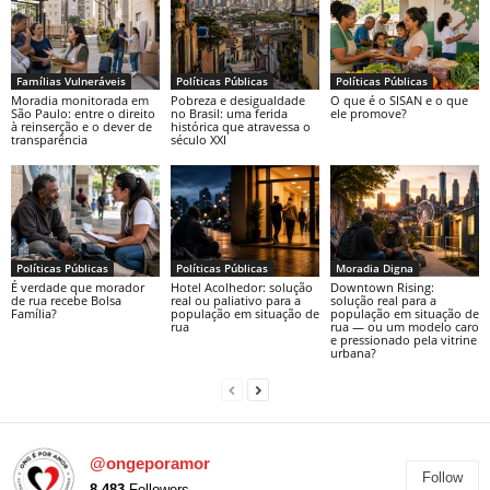
Famílias Vulneráveis
Políticas Públicas
Políticas Públicas
Moradia monitorada em
Pobreza e desigualdade
O que é o SISAN e o que
São Paulo: entre o direito
no Brasil: uma ferida
ele promove?
à reinserção e o dever de
histórica que atravessa o
transparência
século XXI
Políticas Públicas
Políticas Públicas
Moradia Digna
É verdade que morador
Hotel Acolhedor: solução
Downtown Rising:
de rua recebe Bolsa
real ou paliativo para a
solução real para a
Família?
população em situação de
população em situação de
rua
rua — ou um modelo caro
e pressionado pela vitrine
urbana?
@ongeporamor
Follow
8.483
Followers