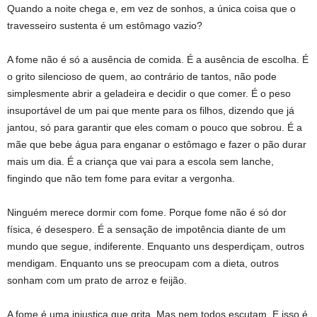
Quando a noite chega e, em vez de sonhos, a única coisa que o
travesseiro sustenta é um estômago vazio?
A fome não é só a ausência de comida. É a ausência de escolha. É
o grito silencioso de quem, ao contrário de tantos, não pode
simplesmente abrir a geladeira e decidir o que comer. É o peso
insuportável de um pai que mente para os filhos, dizendo que já
jantou, só para garantir que eles comam o pouco que sobrou. É a
mãe que bebe água para enganar o estômago e fazer o pão durar
mais um dia. É a criança que vai para a escola sem lanche,
fingindo que não tem fome para evitar a vergonha.
Ninguém merece dormir com fome. Porque fome não é só dor
física, é desespero. É a sensação de impotência diante de um
mundo que segue, indiferente. Enquanto uns desperdiçam, outros
mendigam. Enquanto uns se preocupam com a dieta, outros
sonham com um prato de arroz e feijão.
A fome é uma injustiça que grita. Mas nem todos escutam. E isso é