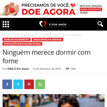
Home
Famílias Vulneráveis
Ninguém merece dormir com fome
FAMÍLIAS VULNERÁVEIS
INSEGURANÇA ALIMENTAR
POPULAÇÃO EM SITUAÇÃO DE RUA
Ninguém merece dormir com
fome
Por
ONG É Por Amor
-
15 de fevereiro de 2025
1066