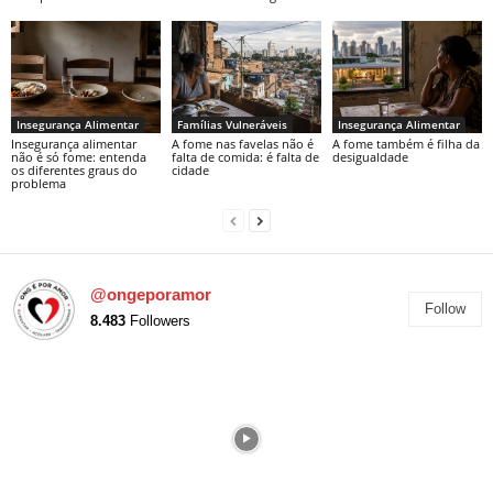
Insegurança Alimentar
Famílias Vulneráveis
Insegurança Alimentar
Insegurança alimentar
A fome nas favelas não é
A fome também é filha da
não é só fome: entenda
falta de comida: é falta de
desigualdade
os diferentes graus do
cidade
problema
@ongeporamor
Follow
8.483
Followers