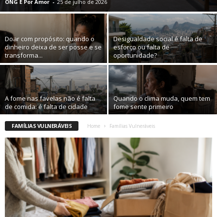
ONG É Por Amor
-
25 de julho de 2026
Doar com propósito: quando o
Desigualdade social é falta de
dinheiro deixa de ser posse e se
esforço ou falta de
transforma...
oportunidade?
A fome nas favelas não é falta
Quando o clima muda, quem tem
de comida: é falta de cidade
fome sente primeiro
FAMÍLIAS VULNERÁVEIS
Home
Famílias Vulneráveis