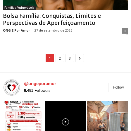
Famílias Vulneráveis
Bolsa Família: Conquistas, Limites e
Perspectivas de Aperfeiçoamento
ONG É Por Amor
-
27 de setembro de 2025
0
1
2
3
@ongeporamor
Follow
8.483
Followers