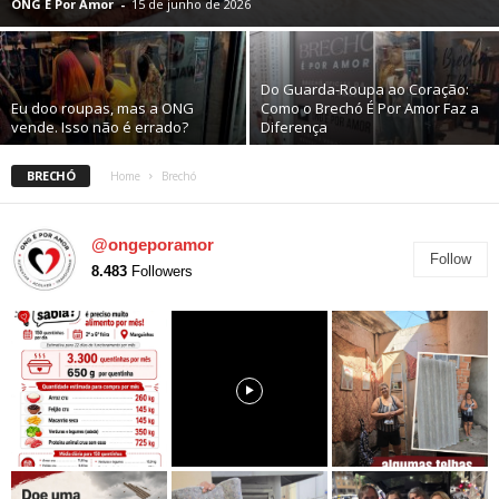
ONG É Por Amor
-
15 de junho de 2026
Do Guarda-Roupa ao Coração:
Eu doo roupas, mas a ONG
Como o Brechó É Por Amor Faz a
vende. Isso não é errado?
Diferença
BRECHÓ
Home
Brechó
@ongeporamor
Follow
8.483
Followers