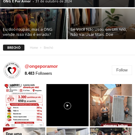
ONG É Por Amor
-
31 de outubro de 2024
Eu doo roupas, mas a ONG
Se Você Não Usou em Um Ano,
vende. Isso não é errado?
Não Vai Usar Mais: Doe
BRECHÓ
Home
Brechó
@ongeporamor
Follow
8.483
Followers