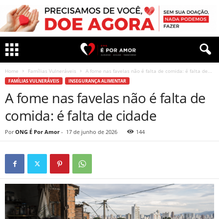
Home
Famílias Vulneráveis
A fome nas favelas não é falta de comida: é falta de...
FAMÍLIAS VULNERÁVEIS
INSEGURANÇA ALIMENTAR
A fome nas favelas não é falta de
comida: é falta de cidade
Por
ONG É Por Amor
-
17 de junho de 2026
144