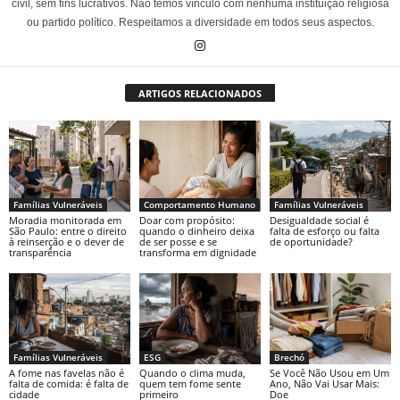
civil, sem fins lucrativos. Não temos vínculo com nenhuma instituição religiosa
ou partido político. Respeitamos a diversidade em todos seus aspectos.
ARTIGOS RELACIONADOS
Famílias Vulneráveis
Comportamento Humano
Famílias Vulneráveis
Moradia monitorada em
Doar com propósito:
Desigualdade social é
São Paulo: entre o direito
quando o dinheiro deixa
falta de esforço ou falta
à reinserção e o dever de
de ser posse e se
de oportunidade?
transparência
transforma em dignidade
Famílias Vulneráveis
ESG
Brechó
A fome nas favelas não é
Quando o clima muda,
Se Você Não Usou em Um
falta de comida: é falta de
quem tem fome sente
Ano, Não Vai Usar Mais:
cidade
primeiro
Doe