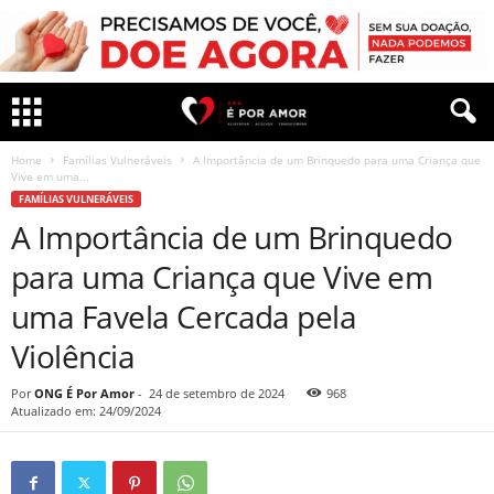
Home
Famílias Vulneráveis
A Importância de um Brinquedo para uma Criança que
Vive em uma...
FAMÍLIAS VULNERÁVEIS
A Importância de um Brinquedo
para uma Criança que Vive em
uma Favela Cercada pela
Violência
Por
ONG É Por Amor
-
24 de setembro de 2024
968
Atualizado em: 24/09/2024