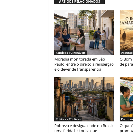
ARTIGOS RELACIONADOS
Famílias Vulneráveis
Assunto
Moradia monitorada em São
O Bom 
Paulo: entre o direito à reinserção
de para
e o dever de transparência
Políticas Públicas
Política
Pobreza e desigualdade no Brasil:
O que é
uma ferida histórica que
promo