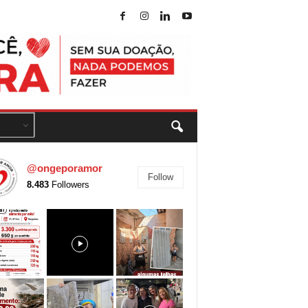
@ongeporamor
Follow
8.483
Followers