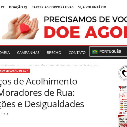
 PF
DOAÇÃO PJ
PARCERIAS CORPORATIVAS
SEJA VOLUNTÁRIO
PORTUGUÊS
DÁRIA
CAMPANHAS
BRECHÓ
CONTATO
colhimento Institucional para Moradores de Rua: Autonomia, Restrições...
 EM SITUAÇÃO DE RUA
iços de Acolhimento
 Moradores de Rua:
ções e Desigualdades
1993