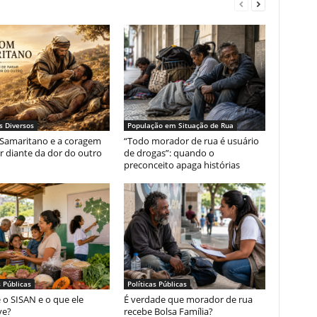
s Diversos
População em Situação de Rua
Samaritano e a coragem
“Todo morador de rua é usuário
r diante da dor do outro
de drogas”: quando o
preconceito apaga histórias
s Públicas
Políticas Públicas
 o SISAN e o que ele
É verdade que morador de rua
ve?
recebe Bolsa Família?