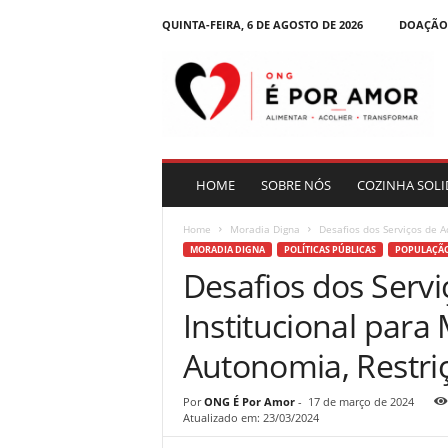
QUINTA-FEIRA, 6 DE AGOSTO DE 2026
DOAÇÃO
B
l
o
g
|
O
N
HOME
SOBRE NÓS
COZINHA SOLI
G
É
Home
Moradia Digna
Desafios dos Serviços de A
P
MORADIA DIGNA
POLÍTICAS PÚBLICAS
POPULAÇÃO
o
Desafios dos Serv
r
A
Institucional para
m
o
Autonomia, Restri
r
Por
ONG É Por Amor
-
17 de março de 2024
Atualizado em: 23/03/2024