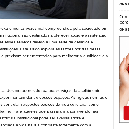
ONG É
Comp
para
plexa e muitas vezes mal compreendida pela sociedade em
ONG É
nstitucional são destinados a oferecer apoio e assistência,
ar esses serviços devido a uma série de desafios e
stituições. Este artigo explora as razões por trás dessa
ue precisam ser enfrentados para melhorar a qualidade e a
ncia dos moradores de rua aos serviços de acolhimento
e experimentam dentro desses espaços. As rígidas normas e
es controlam aspectos básicos da vida cotidiana, como
ar banho. Para aqueles que passaram anos vivendo nas
trutura institucional pode ser avassaladora e
ssociada à vida na rua contrasta fortemente com a