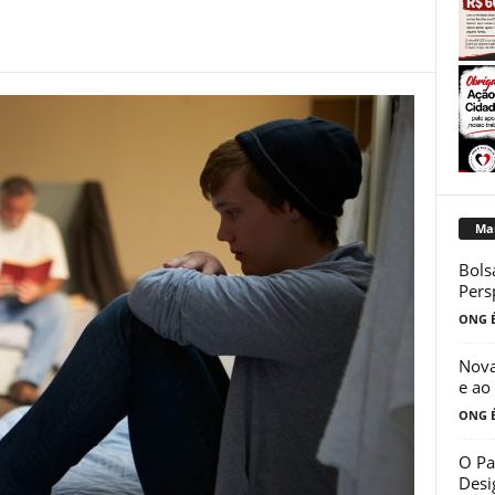
Mai
Bols
Pers
ONG É
Nova
e ao
ONG É
O Pa
Desi