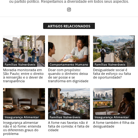
ou partido político. Respeitamos a diversidade em todos seus aspectos.
ARTIGOS RELACIONADOS
Famílias Vulneráveis
Comportamento Humano
Famílias Vulneráveis
Moradia monitorada em
Doar com propósito:
Desigualdade social é
São Paulo: entre o direito
quando o dinheiro deixa
falta de esforço ou falta
à reinserção e o dever de
de ser posse e se
de oportunidade?
transparência
transforma em dignidade
Insegurança Alimentar
Famílias Vulneráveis
Insegurança Alimentar
Insegurança alimentar
A fome nas favelas não é
A fome também é filha da
não é só fome: entenda
falta de comida: é falta de
desigualdade
os diferentes graus do
cidade
problema