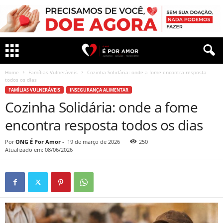
Home
Famílias Vulneráveis
Cozinha Solidária: onde a fome encontra resposta
todos os dias
FAMÍLIAS VULNERÁVEIS
INSEGURANÇA ALIMENTAR
Cozinha Solidária: onde a fome
encontra resposta todos os dias
Por
ONG É Por Amor
-
19 de março de 2026
250
Atualizado em: 08/06/2026