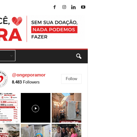
@ongeporamor
Follow
8.483
Followers