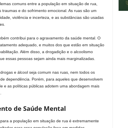
oblemas comuns entre a população em situação de rua,
 traumas e do sofrimento emocional. As ruas são um
dade, violência e incerteza, e as substâncias são usadas
es.
mbém contribui para o agravamento da saúde mental. O
e tratamento adequado, e muitos dos que estão em situação
bilitação. Além disso, a drogadição e o alcoolismo
que essas pessoas sejam ainda mais marginalizadas.
 drogas e álcool seja comum nas ruas, nem todos os
s de dependência. Porém, para aqueles que desenvolvem
ade e as políticas públicas adotem uma abordagem mais
.
ento de Saúde Mental
 para a população em situação de rua é extremamente
s voltadas para essa população foca em medidas