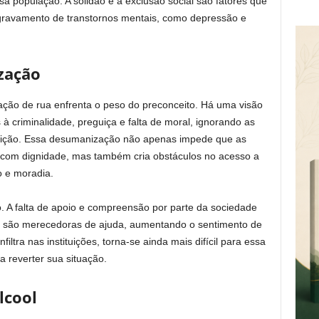
 população. A solidão e a exclusão social são fatores que
gravamento de transtornos mentais, como depressão e
zação
ação de rua enfrenta o peso do preconceito. Há uma visão
à criminalidade, preguiça e falta de moral, ignorando as
dição. Essa desumanização não apenas impede que as
 com dignidade, mas também cria obstáculos no acesso a
o e moradia.
o. A falta de apoio e compreensão por parte da sociedade
o são merecedoras de ajuda, aumentando o sentimento de
ltra nas instituições, torna-se ainda mais difícil para essa
a reverter sua situação.
lcool