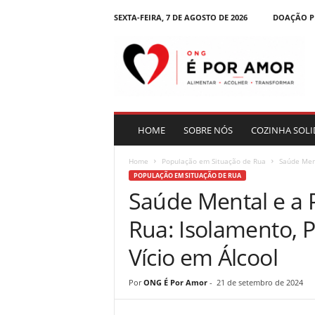
SEXTA-FEIRA, 7 DE AGOSTO DE 2026
DOAÇÃO P
B
l
o
g
|
O
N
HOME
SOBRE NÓS
COZINHA SOLI
G
É
Home
População em Situação de Rua
Saúde Ment
P
POPULAÇÃO EM SITUAÇÃO DE RUA
o
Saúde Mental e a 
r
A
Rua: Isolamento, P
m
o
Vício em Álcool
r
Por
ONG É Por Amor
-
21 de setembro de 2024