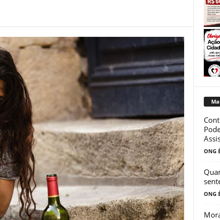
Mai
Cont
Pode
Assis
ONG É
Quan
sent
ONG É
Mora