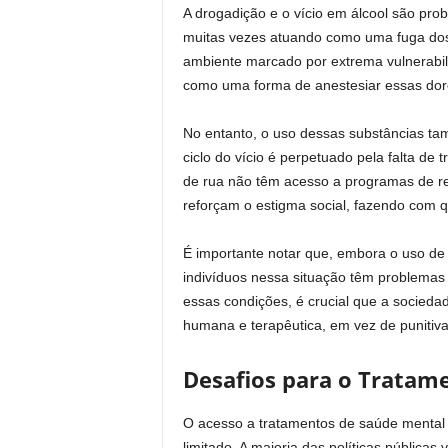
A drogadição e o vício em álcool são pr
muitas vezes atuando como uma fuga dos
ambiente marcado por extrema vulnerabili
como uma forma de anestesiar essas dor
No entanto, o uso dessas substâncias ta
ciclo do vício é perpetuado pela falta d
de rua não têm acesso a programas de rea
reforçam o estigma social, fazendo com 
É importante notar que, embora o uso de
indivíduos nessa situação têm problema
essas condições, é crucial que a socied
humana e terapêutica, em vez de punitiva
Desafios para o Tratam
O acesso a tratamentos de saúde mental
limitado. A maioria das políticas pública