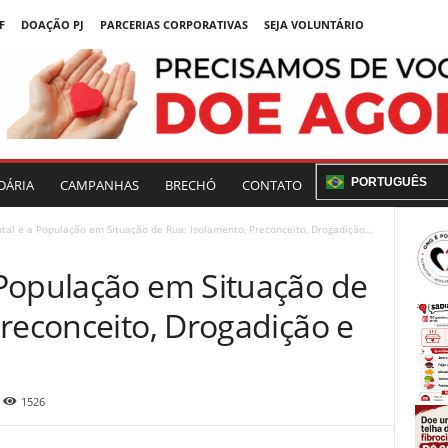
F
DOAÇÃO PJ
PARCERIAS CORPORATIVAS
SEJA VOLUNTÁRIO
PORTUGUÊS
DÁRIA
CAMPANHAS
BRECHÓ
CONTATO
al e a População em Situação de Rua: Isolamento, Preconceito, Drogadição...
População em Situação de
reconceito, Drogadição e
1526