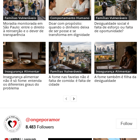
Famílias Vulneráveis
Comportamento Humano
Famílias Vulneráveis
Moradia monitorada em
Doar com propósito:
Desigualdade social é
São Paulo: entre o direito
quando o dinheiro deixa
falta de esforço ou falta
à reinserção e o dever de
de ser posse e se
de oportunidade?
transparência
transforma em dignidade
Insegurança Alimentar
Famílias Vulneráveis
Insegurança Alimentar
Insegurança alimentar
A fome nas favelas não é
A fome também é filha da
não é só fome: entenda
falta de comida: é falta de
desigualdade
os diferentes graus do
cidade
problema
@ongeporamor
Follow
8.483
Followers