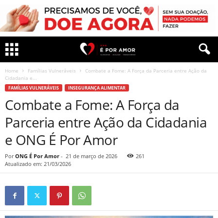
Home
Famílias Vulneráveis
Combate a Fome: A Força da Parceria entre Ação da
Cidadania e...
FAMÍLIAS VULNERÁVEIS
INSEGURANÇA ALIMENTAR
Combate a Fome: A Força da
Parceria entre Ação da Cidadania
e ONG É Por Amor
Por
ONG É Por Amor
-
21 de março de 2026
261
Atualizado em: 21/03/2026