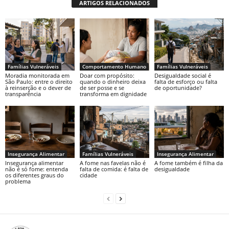
ARTIGOS RELACIONADOS
Famílias Vulneráveis
Comportamento Humano
Famílias Vulneráveis
Moradia monitorada em
Doar com propósito:
Desigualdade social é
São Paulo: entre o direito
quando o dinheiro deixa
falta de esforço ou falta
à reinserção e o dever de
de ser posse e se
de oportunidade?
transparência
transforma em dignidade
Insegurança Alimentar
Famílias Vulneráveis
Insegurança Alimentar
Insegurança alimentar
A fome nas favelas não é
A fome também é filha da
não é só fome: entenda
falta de comida: é falta de
desigualdade
os diferentes graus do
cidade
problema