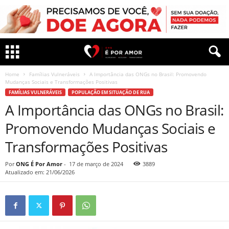
Home
Famílias Vulneráveis
A Importância das ONGs no Brasil: Promovendo
Mudanças Sociais e Transformações Positivas
FAMÍLIAS VULNERÁVEIS
POPULAÇÃO EM SITUAÇÃO DE RUA
A Importância das ONGs no Brasil:
Promovendo Mudanças Sociais e
Transformações Positivas
Por
ONG É Por Amor
-
17 de março de 2024
3889
Atualizado em: 21/06/2026