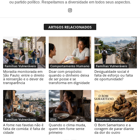
ou partido político. Respeitamos a diversidade em todos seus aspectos.
ARTIGOS RELACIONADOS
Famílias Vulneráveis
Comportamento Humano
Famílias Vulneráveis
Moradia monitorada em
Doar com propósito:
Desigualdade social é
São Paulo: entre o direito
quando o dinheiro deixa
falta de esforço ou falta
à reinserção e o dever de
de ser posse e se
de oportunidade?
transparência
transforma em dignidade
Famílias Vulneráveis
ESG
Assuntos Diversos
A fome nas favelas não é
Quando o clima muda,
O Bom Samaritano e a
falta de comida: é falta de
quem tem fome sente
coragem de parar diante
cidade
primeiro
da dor do outro