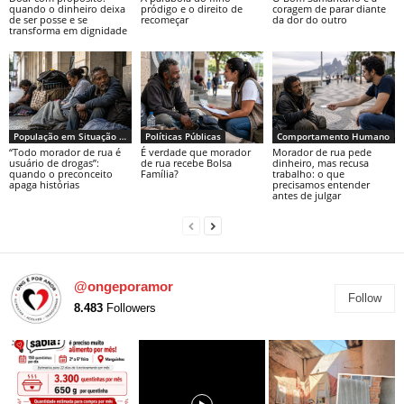
quando o dinheiro deixa
pródigo e o direito de
coragem de parar diante
de ser posse e se
recomeçar
da dor do outro
transforma em dignidade
População em Situação de Rua
Políticas Públicas
Comportamento Humano
“Todo morador de rua é
É verdade que morador
Morador de rua pede
usuário de drogas”:
de rua recebe Bolsa
dinheiro, mas recusa
quando o preconceito
Família?
trabalho: o que
apaga histórias
precisamos entender
antes de julgar
@ongeporamor
Follow
8.483
Followers