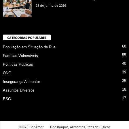
21 de junho de 2026
CATEGORIAS POPULARES
68
População em Situação de Rua
55
Famílias Vulneráveis
40
Políticas Públicas
39
ONG
35
Insegurança Alimentar
18
Assuntos Diversos
17
ESG
ONG É Por Amor
Doe Roupas, Alimentos, Itens de Higiene