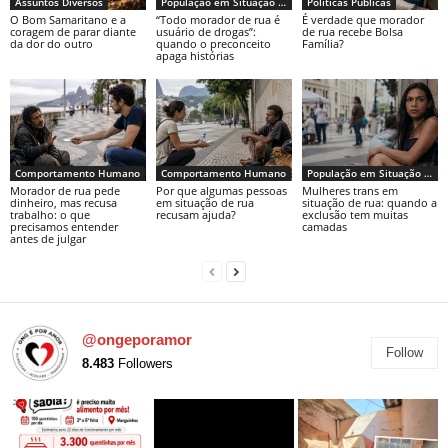
Assuntos Diversos
População em Situação de Rua
Políticas Públicas
O Bom Samaritano e a
“Todo morador de rua é
É verdade que morador
coragem de parar diante
usuário de drogas”:
de rua recebe Bolsa
da dor do outro
quando o preconceito
Família?
apaga histórias
Comportamento Humano
Comportamento Humano
População em Situação de Rua
Morador de rua pede
Por que algumas pessoas
Mulheres trans em
dinheiro, mas recusa
em situação de rua
situação de rua: quando a
trabalho: o que
recusam ajuda?
exclusão tem muitas
precisamos entender
camadas
antes de julgar
@ongeporamor
Follow
8.483
Followers