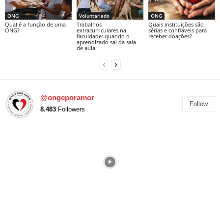
ONG
Voluntariado
ONG
Qual é a função de uma
Trabalhos
Quais instituições são
ONG?
extracurriculares na
sérias e confiáveis para
faculdade: quando o
receber doações?
aprendizado sai da sala
de aula
@ongeporamor
Follow
8.483
Followers