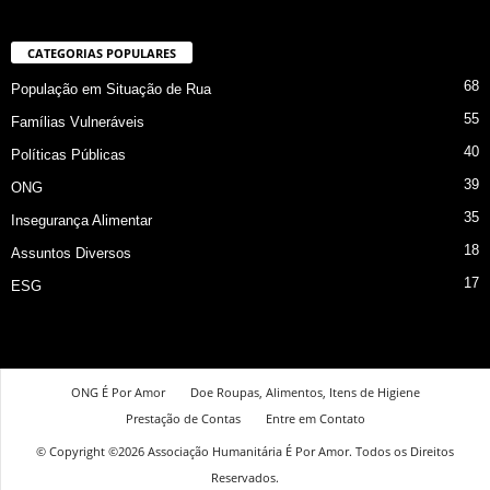
CATEGORIAS POPULARES
68
População em Situação de Rua
55
Famílias Vulneráveis
40
Políticas Públicas
39
ONG
35
Insegurança Alimentar
18
Assuntos Diversos
17
ESG
ONG É Por Amor
Doe Roupas, Alimentos, Itens de Higiene
Prestação de Contas
Entre em Contato
© Copyright ©2026 Associação Humanitária É Por Amor. Todos os Direitos
Reservados.