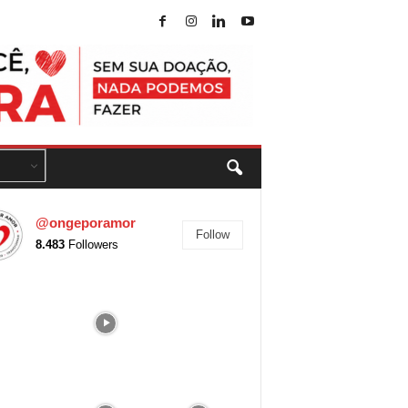
@ongeporamor
Follow
8.483
Followers