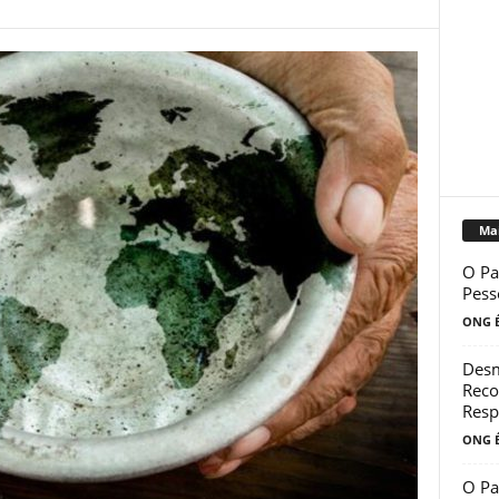
Mai
O Pa
Pess
ONG É
Desm
Reco
Resp
ONG É
O Pa