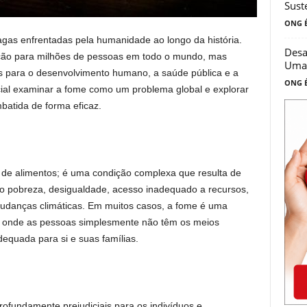
Sust
ONG É
gas enfrentadas pela humanidade ao longo da história.
Desa
ação para milhões de pessoas em todo o mundo, mas
Uma 
para o desenvolvimento humano, a saúde pública e a
ONG É
ucial examinar a fome como um problema global e explorar
batida de forma eficaz.
 de alimentos; é uma condição complexa que resulta de
ndo pobreza, desigualdade, acesso inadequado a recursos,
mudanças climáticas. Em muitos casos, a fome é uma
, onde as pessoas simplesmente não têm os meios
dequada para si e suas famílias.
rofundamente prejudiciais para os indivíduos e