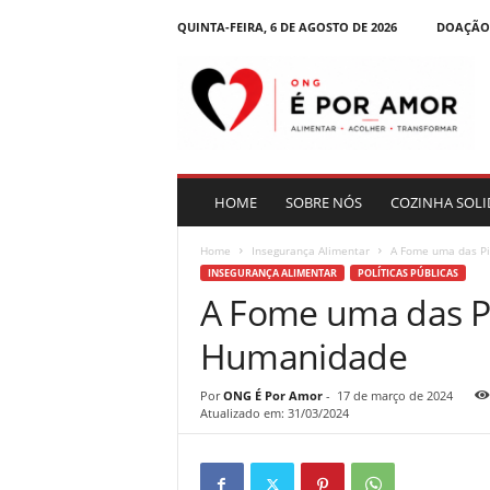
QUINTA-FEIRA, 6 DE AGOSTO DE 2026
DOAÇÃO
B
l
o
g
|
O
N
HOME
SOBRE NÓS
COZINHA SOLI
G
É
Home
Insegurança Alimentar
A Fome uma das P
P
INSEGURANÇA ALIMENTAR
POLÍTICAS PÚBLICAS
o
A Fome uma das P
r
A
Humanidade
m
o
r
Por
ONG É Por Amor
-
17 de março de 2024
Atualizado em: 31/03/2024