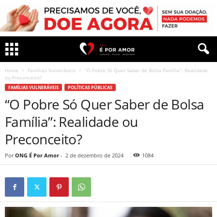
Home
Famílias Vulneráveis
“O Pobre Só Quer Saber de Bolsa Família”: Realidade
ou Preconceito?
FAMÍLIAS VULNERÁVEIS
POLÍTICAS PÚBLICAS
“O Pobre Só Quer Saber de Bolsa
Família”: Realidade ou
Preconceito?
Por
ONG É Por Amor
-
2 de dezembro de 2024
1084