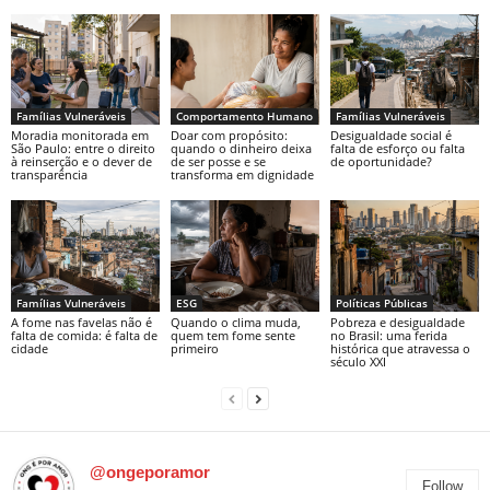
Famílias Vulneráveis
Comportamento Humano
Famílias Vulneráveis
Moradia monitorada em
Doar com propósito:
Desigualdade social é
São Paulo: entre o direito
quando o dinheiro deixa
falta de esforço ou falta
à reinserção e o dever de
de ser posse e se
de oportunidade?
transparência
transforma em dignidade
Famílias Vulneráveis
ESG
Políticas Públicas
A fome nas favelas não é
Quando o clima muda,
Pobreza e desigualdade
falta de comida: é falta de
quem tem fome sente
no Brasil: uma ferida
cidade
primeiro
histórica que atravessa o
século XXI
@ongeporamor
Follow