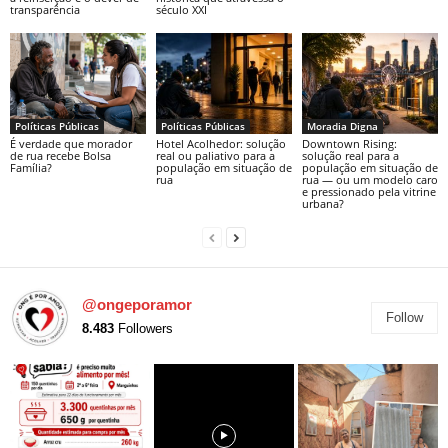
transparência
século XXI
Políticas Públicas
Políticas Públicas
Moradia Digna
É verdade que morador
Hotel Acolhedor: solução
Downtown Rising:
de rua recebe Bolsa
real ou paliativo para a
solução real para a
Família?
população em situação de
população em situação de
rua
rua — ou um modelo caro
e pressionado pela vitrine
urbana?
@ongeporamor
Follow
8.483
Followers