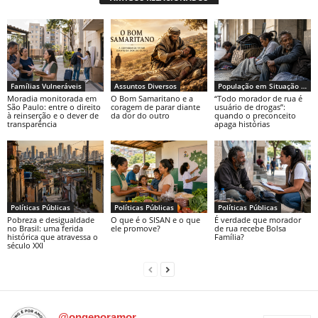
Famílias Vulneráveis
Assuntos Diversos
População em Situação de Rua
Moradia monitorada em
O Bom Samaritano e a
“Todo morador de rua é
São Paulo: entre o direito
coragem de parar diante
usuário de drogas”:
à reinserção e o dever de
da dor do outro
quando o preconceito
transparência
apaga histórias
Políticas Públicas
Políticas Públicas
Políticas Públicas
Pobreza e desigualdade
O que é o SISAN e o que
É verdade que morador
no Brasil: uma ferida
ele promove?
de rua recebe Bolsa
histórica que atravessa o
Família?
século XXI
@ongeporamor