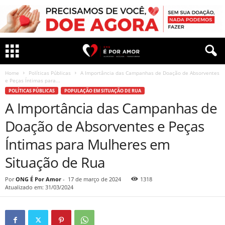
Home
Políticas Públicas
A Importância das Campanhas de Doação de Absorventes
e Peças Íntimas para...
POLÍTICAS PÚBLICAS
POPULAÇÃO EM SITUAÇÃO DE RUA
A Importância das Campanhas de
Doação de Absorventes e Peças
Íntimas para Mulheres em
Situação de Rua
Por
ONG É Por Amor
-
17 de março de 2024
1318
Atualizado em: 31/03/2024