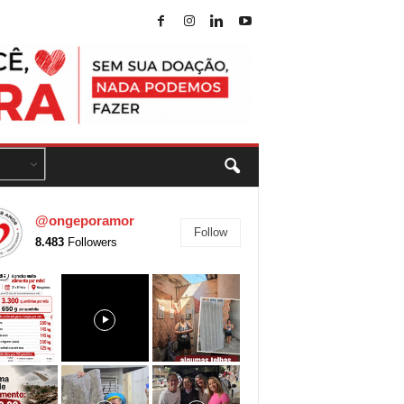
@ongeporamor
Follow
8.483
Followers