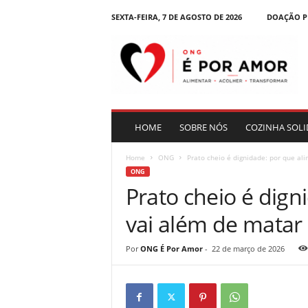
SEXTA-FEIRA, 7 DE AGOSTO DE 2026
DOAÇÃO P
B
l
o
g
|
O
N
HOME
SOBRE NÓS
COZINHA SOLI
G
É
Home
ONG
Prato cheio é dignidade: por que ali
P
ONG
o
Prato cheio é dign
r
A
vai além de matar
m
o
r
Por
ONG É Por Amor
-
22 de março de 2026