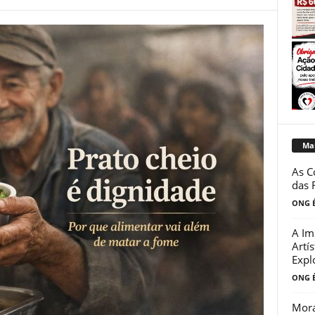
Mai
As C
das 
ONG É
A Im
Artís
Expl
ONG É
Mora