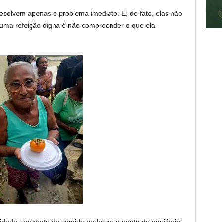
olvem apenas o problema imediato. E, de fato, elas não
 uma refeição digna é não compreender o que ela
idade, um prato de comida pode ser o ponto de equilíbrio