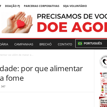
F
DOAÇÃO PJ
PARCERIAS CORPORATIVAS
SEJA VOLUNTÁRIO
PORTUGUÊS
DÁRIA
CAMPANHAS
BRECHÓ
CONTATO
mentar vai além de matar a...
idade: por que alimentar
 a fome
347