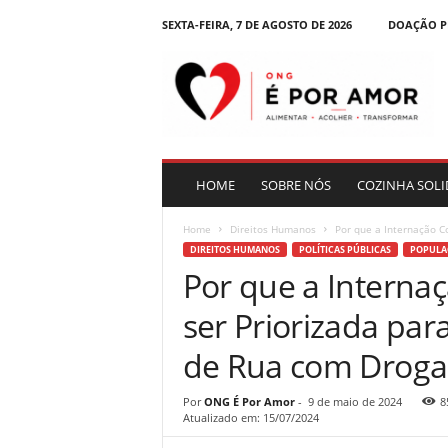
SEXTA-FEIRA, 7 DE AGOSTO DE 2026
DOAÇÃO P
B
l
o
g
|
O
N
HOME
SOBRE NÓS
COZINHA SOLI
G
É
Home
Direitos Humanos
Por que a Internação C
P
DIREITOS HUMANOS
POLÍTICAS PÚBLICAS
POPULAÇ
o
Por que a Interna
r
A
ser Priorizada pa
m
o
de Rua com Droga
r
Por
ONG É Por Amor
-
9 de maio de 2024
8
Atualizado em: 15/07/2024