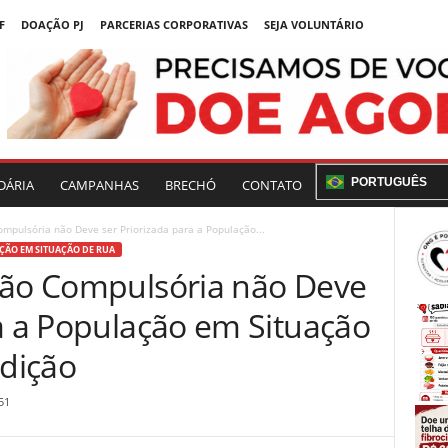
F
DOAÇÃO PJ
PARCERIAS CORPORATIVAS
SEJA VOLUNTÁRIO
PORTUGUÊS
DÁRIA
CAMPANHAS
BRECHÓ
CONTATO
ompulsória não Deve ser Priorizada para a População...
ÃO EM SITUAÇÃO DE RUA
ção Compulsória não Deve
ra a População em Situação
dição
51