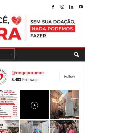
@ongeporamor
Follow
8.483
Followers