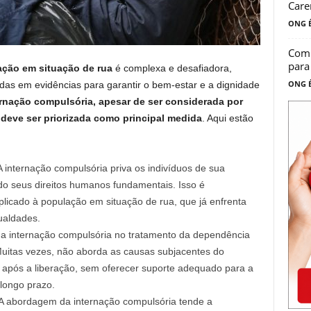
Care
ONG É
Comp
para
ação em situação de rua
é complexa e desafiadora,
ONG É
as em evidências para garantir o bem-estar e a dignidade
ernação compulsória, apesar de ser considerada por
deve ser priorizada como principal medida
. Aqui estão
 internação compulsória priva os indivíduos de sua
do seus direitos humanos fundamentais. Isso é
licado à população em situação de rua, que já enfrenta
ualdades.
da internação compulsória no tratamento da dependência
uitas vezes, não aborda as causas subjacentes do
 após a liberação, sem oferecer suporte adequado para a
 longo prazo.
A abordagem da internação compulsória tende a