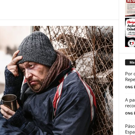
Mai
Por 
Repe
ONG É
A pa
reco
ONG É
Pásc
Espa