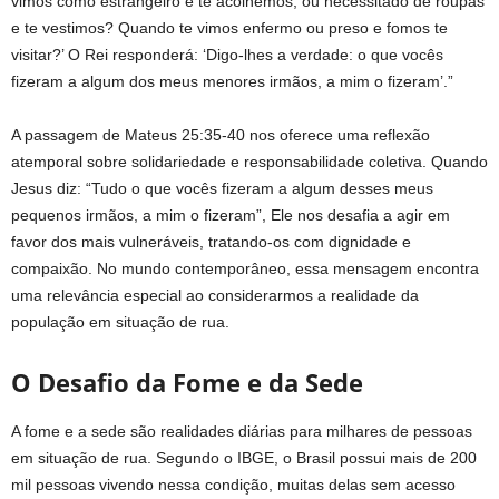
vimos como estrangeiro e te acolhemos, ou necessitado de roupas
e te vestimos? Quando te vimos enfermo ou preso e fomos te
visitar?’ O Rei responderá: ‘Digo-lhes a verdade: o que vocês
fizeram a algum dos meus menores irmãos, a mim o fizeram’.”
A passagem de Mateus 25:35-40 nos oferece uma reflexão
atemporal sobre solidariedade e responsabilidade coletiva. Quando
Jesus diz: “Tudo o que vocês fizeram a algum desses meus
pequenos irmãos, a mim o fizeram”, Ele nos desafia a agir em
favor dos mais vulneráveis, tratando-os com dignidade e
compaixão. No mundo contemporâneo, essa mensagem encontra
uma relevância especial ao considerarmos a realidade da
população em situação de rua.
O Desafio da Fome e da Sede
A fome e a sede são realidades diárias para milhares de pessoas
em situação de rua. Segundo o IBGE, o Brasil possui mais de 200
mil pessoas vivendo nessa condição, muitas delas sem acesso