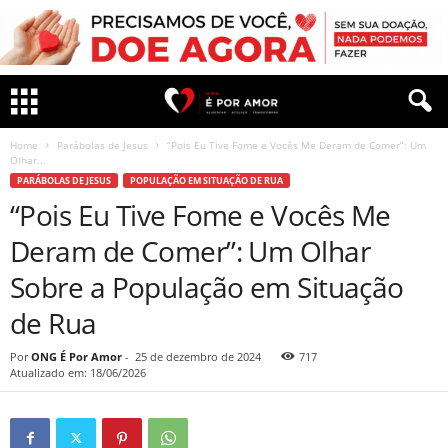
Home
Parábolas de Jesus
“Pois Eu Tive Fome e Vocês Me Deram de Comer”: Um
Olhar...
PARÁBOLAS DE JESUS
POPULAÇÃO EM SITUAÇÃO DE RUA
“Pois Eu Tive Fome e Vocês Me
Deram de Comer”: Um Olhar
Sobre a População em Situação
de Rua
Por
ONG É Por Amor
-
25 de dezembro de 2024
717
Atualizado em: 18/06/2026