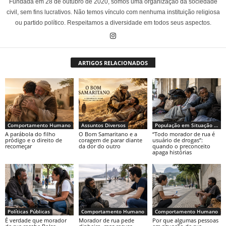
Fundada em 28 de outubro de 2020, somos uma organização da sociedade
civil, sem fins lucrativos. Não temos vínculo com nenhuma instituição religiosa
ou partido político. Respeitamos a diversidade em todos seus aspectos.
ARTIGOS RELACIONADOS
Comportamento Humano
Assuntos Diversos
População em Situação de Rua
A parábola do filho
O Bom Samaritano e a
“Todo morador de rua é
pródigo e o direito de
coragem de parar diante
usuário de drogas”:
recomeçar
da dor do outro
quando o preconceito
apaga histórias
Políticas Públicas
Comportamento Humano
Comportamento Humano
É verdade que morador
Morador de rua pede
Por que algumas pessoas