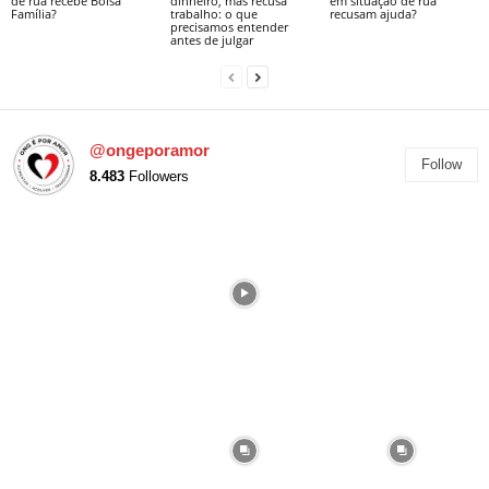
de rua recebe Bolsa
dinheiro, mas recusa
em situação de rua
Família?
trabalho: o que
recusam ajuda?
precisamos entender
antes de julgar
@ongeporamor
Follow
8.483
Followers