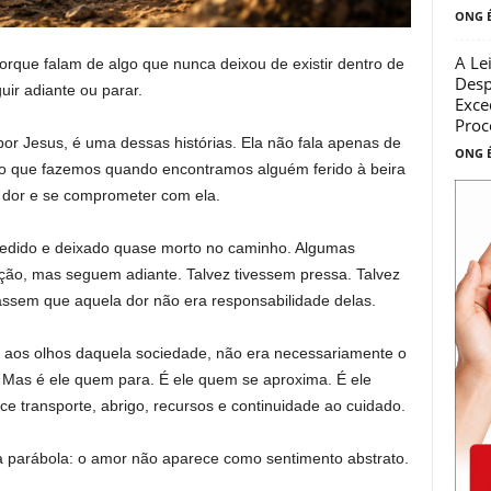
ONG É
A Le
orque falam de algo que nunca deixou de existir dentro de
Desp
uir adiante ou parar.
Exce
Proc
or Jesus, é uma dessas histórias. Ela não fala apenas de
ONG É
ilo que fazemos quando encontramos alguém ferido à beira
a dor e se comprometer com ela.
redido e deixado quase morto no caminho. Algumas
ão, mas seguem adiante. Talvez tivessem pressa. Talvez
itassem que aquela dor não era responsabilidade delas.
 aos olhos daquela sociedade, não era necessariamente o
Mas é ele quem para. É ele quem se aproxima. É ele
ce transporte, abrigo, recursos e continuidade ao cuidado.
 parábola: o amor não aparece como sentimento abstrato.