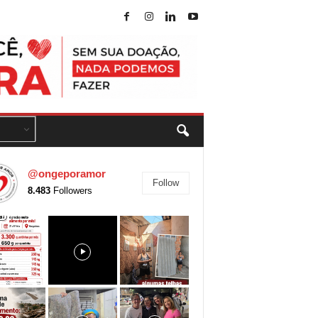
@ongeporamor
Follow
8.483
Followers