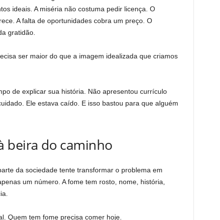
s ideais. A miséria não costuma pedir licença. O
ece. A falta de oportunidades cobra um preço. O
a gratidão.
recisa ser maior do que a imagem idealizada que criamos
o de explicar sua história. Não apresentou currículo
uidado. Ele estava caído. E isso bastou para que alguém
à beira do caminho
rte da sociedade tente transformar o problema em
 apenas um número. A fome tem rosto, nome, história,
ia.
l. Quem tem fome precisa comer hoje.