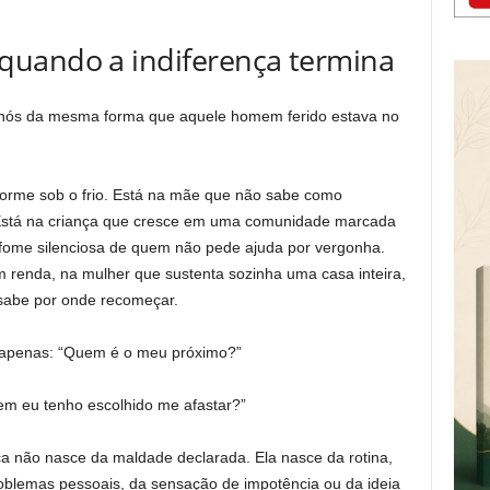
quando a indiferença termina
de nós da mesma forma que aquele homem ferido estava no
orme sob o frio. Está na mãe que não sabe como
. Está na criança que cresce em uma comunidade marcada
 fome silenciosa de quem não pede ajuda por vergonha.
 renda, na mulher que sustenta sozinha uma casa inteira,
 sabe por onde recomeçar.
é apenas: “Quem é o meu próximo?”
quem eu tenho escolhido me afastar?”
ça não nasce da maldade declarada. Ela nasce da rotina,
oblemas pessoais, da sensação de impotência ou da ideia