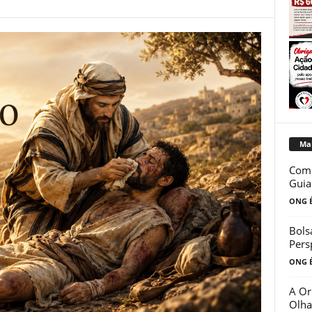
Mai
Como
Guia
ONG É
Bols
Pers
ONG É
A Or
Olha