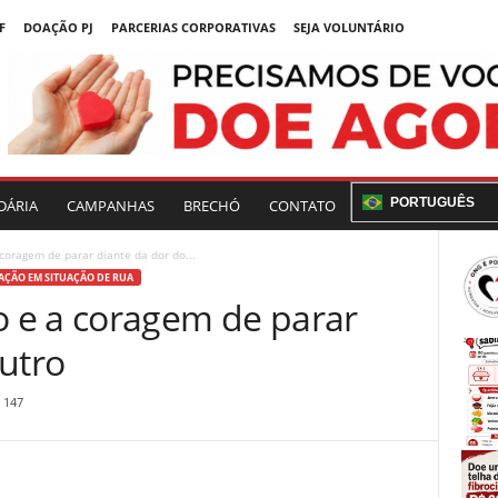
F
DOAÇÃO PJ
PARCERIAS CORPORATIVAS
SEJA VOLUNTÁRIO
PORTUGUÊS
DÁRIA
CAMPANHAS
BRECHÓ
CONTATO
oragem de parar diante da dor do...
ÇÃO EM SITUAÇÃO DE RUA
 e a coragem de parar
utro
147