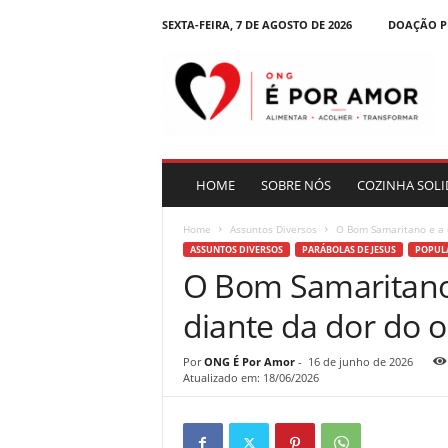
SEXTA-FEIRA, 7 DE AGOSTO DE 2026
DOAÇÃO P
B
l
o
g
|
O
N
HOME
SOBRE NÓS
COZINHA SOLI
G
É
Home
Assuntos Diversos
O Bom Samaritano e a c
P
ASSUNTOS DIVERSOS
PARÁBOLAS DE JESUS
POPULA
o
O Bom Samaritano
r
A
diante da dor do o
m
o
r
Por
ONG É Por Amor
-
16 de junho de 2026
Atualizado em: 18/06/2026