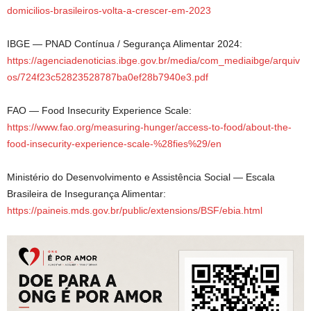
domicilios-brasileiros-volta-a-crescer-em-2023
IBGE — PNAD Contínua / Segurança Alimentar 2024:
https://agenciadenoticias.ibge.gov.br/media/com_mediaibge/arquiv
os/724f23c52823528787ba0ef28b7940e3.pdf
FAO — Food Insecurity Experience Scale:
https://www.fao.org/measuring-hunger/access-to-food/about-the-
food-insecurity-experience-scale-%28fies%29/en
Ministério do Desenvolvimento e Assistência Social — Escala
Brasileira de Insegurança Alimentar:
https://paineis.mds.gov.br/public/extensions/BSF/ebia.html