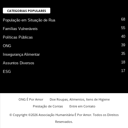
CATEGORIAS POPULARES
68
População em Situação de Rua
55
Famílias Vulneráveis
40
Políticas Públicas
39
ONG
35
Insegurança Alimentar
18
Assuntos Diversos
17
ESG
ONG É Por Amor
Doe Roupas, Alimentos, Itens de Higiene
Prestação de Contas
Entre em Contato
© Copyright ©2026 Associação Humanitária É Por Amor. Todos os Direitos
Reservados.