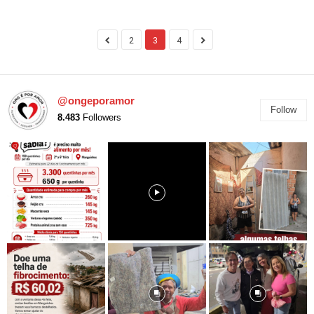
2
3
4
@ongeporamor
Follow
8.483
Followers