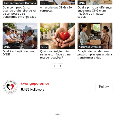
Comportamento Humano
ONG
ONG
Doar com propósito:
A maioria das ONGs são
Qual a principal diferença
quando o dinheiro deixa
corruptas
entre uma ONG e um
de ser posse e se
negócio de impacto
transforma em dignidade
social?
ONG
ONG
Assuntos Diversos
Qual é a função de uma
Quais instituições são
Doação de panelas: um
ONG?
sérias e confiáveis para
gesto simples que ajuda a
receber doações?
transformar vidas
@ongeporamor
Follow
8.483
Followers