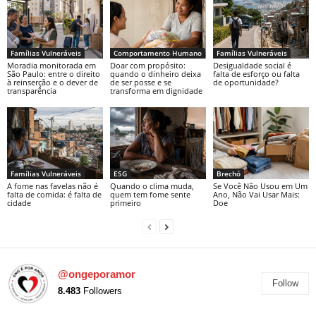
Famílias Vulneráveis
Comportamento Humano
Famílias Vulneráveis
Moradia monitorada em
Doar com propósito:
Desigualdade social é
São Paulo: entre o direito
quando o dinheiro deixa
falta de esforço ou falta
à reinserção e o dever de
de ser posse e se
de oportunidade?
transparência
transforma em dignidade
Famílias Vulneráveis
ESG
Brechó
A fome nas favelas não é
Quando o clima muda,
Se Você Não Usou em Um
falta de comida: é falta de
quem tem fome sente
Ano, Não Vai Usar Mais:
cidade
primeiro
Doe
@ongeporamor
Follow
8.483
Followers