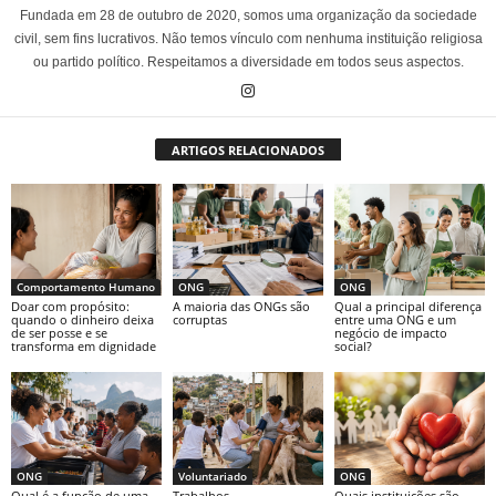
Fundada em 28 de outubro de 2020, somos uma organização da sociedade
civil, sem fins lucrativos. Não temos vínculo com nenhuma instituição religiosa
ou partido político. Respeitamos a diversidade em todos seus aspectos.
ARTIGOS RELACIONADOS
Comportamento Humano
ONG
ONG
Doar com propósito:
A maioria das ONGs são
Qual a principal diferença
quando o dinheiro deixa
corruptas
entre uma ONG e um
de ser posse e se
negócio de impacto
transforma em dignidade
social?
ONG
Voluntariado
ONG
Qual é a função de uma
Trabalhos
Quais instituições são