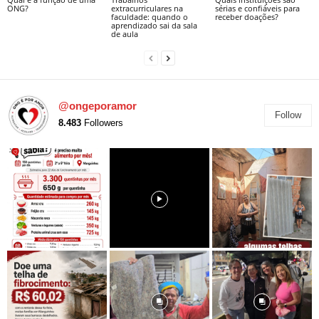
ONG?
extracurriculares na
sérias e confiáveis para
faculdade: quando o
receber doações?
aprendizado sai da sala
de aula
@ongeporamor
Follow
8.483
Followers