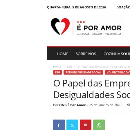
QUARTA-FEIRA, 5 DE AGOSTO DE 2026
DOAÇÃO
B
l
o
g
|
O
N
HOME
SOBRE NÓS
COZINHA SOLI
G
É
Home
ESG
O Papel das Empresas no Combate às
P
ESG
RESPONSABILIDADE SOCIAL
VOLUNTARIADO 
o
O Papel das Empr
r
A
Desigualdades Soc
m
o
r
Por
ONG É Por Amor
-
25 de janeiro de 2025