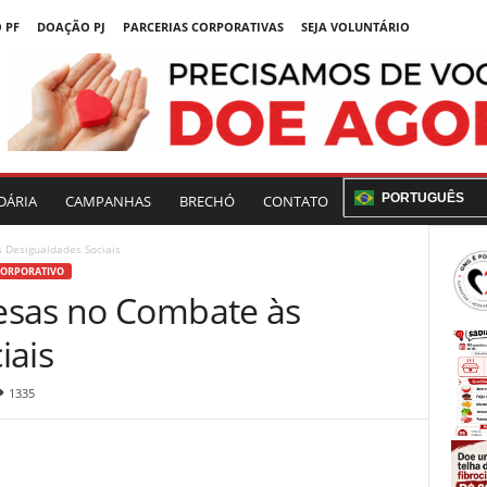
 PF
DOAÇÃO PJ
PARCERIAS CORPORATIVAS
SEJA VOLUNTÁRIO
PORTUGUÊS
DÁRIA
CAMPANHAS
BRECHÓ
CONTATO
 Desigualdades Sociais
CORPORATIVO
esas no Combate às
iais
1335