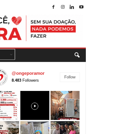
@ongeporamor
Follow
8.483
Followers