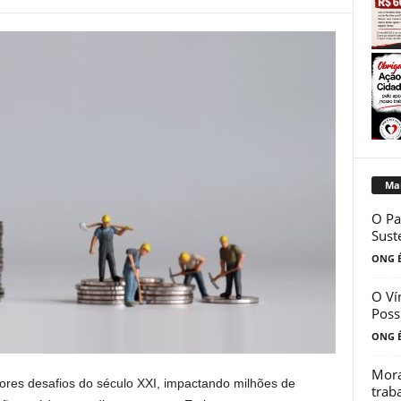
Mai
O Pa
Sust
ONG É
O Ví
Poss
ONG É
Mora
ores desafios do século XXI, impactando milhões de
trab