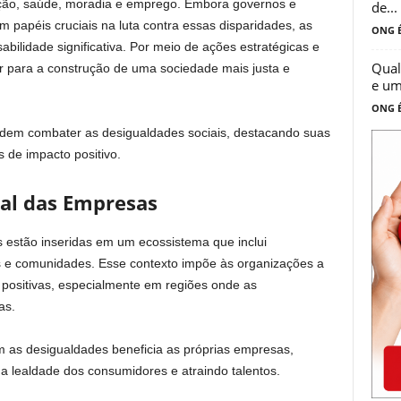
ão, saúde, moradia e emprego. Embora governos e
de...
papéis cruciais na luta contra essas disparidades, as
ONG É
idade significativa. Por meio de ações estratégicas e
Qual
ir para a construção de uma sociedade mais justa e
e um
ONG É
odem combater as desigualdades sociais, destacando suas
 de impacto positivo.
ial das Empresas
estão inseridas em um ecossistema que inclui
s e comunidades. Esse contexto impõe às organizações a
positivas, especialmente em regiões onde as
as.
m as desigualdades beneficia as próprias empresas,
a lealdade dos consumidores e atraindo talentos.