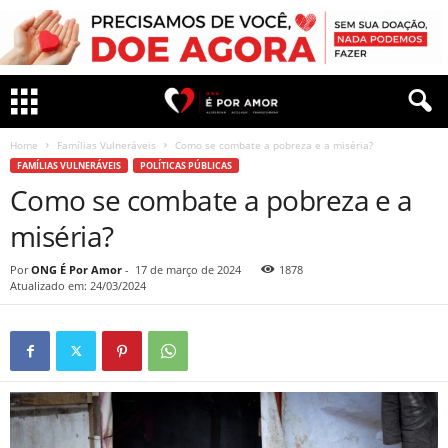
Home
Famílias Vulneráveis
Como se combate a pobreza e a miséria?
FAMÍLIAS VULNERÁVEIS
POLÍTICAS PÚBLICAS
Como se combate a pobreza e a
miséria?
Por
ONG É Por Amor
-
17 de março de 2024
1878
Atualizado em: 24/03/2024