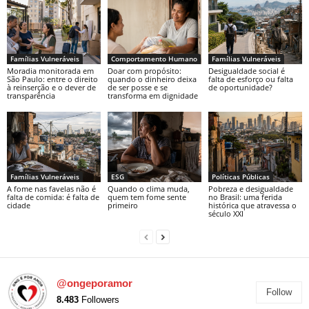
Famílias Vulneráveis
Comportamento Humano
Famílias Vulneráveis
Moradia monitorada em
Doar com propósito:
Desigualdade social é
São Paulo: entre o direito
quando o dinheiro deixa
falta de esforço ou falta
à reinserção e o dever de
de ser posse e se
de oportunidade?
transparência
transforma em dignidade
Famílias Vulneráveis
ESG
Políticas Públicas
A fome nas favelas não é
Quando o clima muda,
Pobreza e desigualdade
falta de comida: é falta de
quem tem fome sente
no Brasil: uma ferida
cidade
primeiro
histórica que atravessa o
século XXI
@ongeporamor
Follow
8.483
Followers