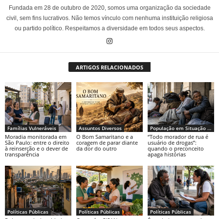
Fundada em 28 de outubro de 2020, somos uma organização da sociedade
civil, sem fins lucrativos. Não temos vínculo com nenhuma instituição religiosa
ou partido político. Respeitamos a diversidade em todos seus aspectos.
ARTIGOS RELACIONADOS
Famílias Vulneráveis
Assuntos Diversos
População em Situação de Rua
Moradia monitorada em
O Bom Samaritano e a
“Todo morador de rua é
São Paulo: entre o direito
coragem de parar diante
usuário de drogas”:
à reinserção e o dever de
da dor do outro
quando o preconceito
transparência
apaga histórias
Políticas Públicas
Políticas Públicas
Políticas Públicas