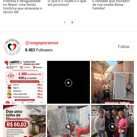
Pobreza e desigualdade
O que é o SISAN e o que
É verdade que morador
no Brasil: uma ferida
ele promove?
de rua recebe Bolsa
histórica que atravessa o
Família?
século XXI
@ongeporamor
Follow
8.483
Followers