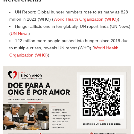
UN Report: Global hunger numbers rose to as many as 828
million in 2021 (WHO)​
(
World Health Organization (WHO)
)
​.
Hunger afflicts one in ten globally, UN report finds (UN News)​
(
UN News
)
​.
122 million more people pushed into hunger since 2019 due
to multiple crises, reveals UN report (WHO)​
(
World Health
Organization (WHO)
)
​.