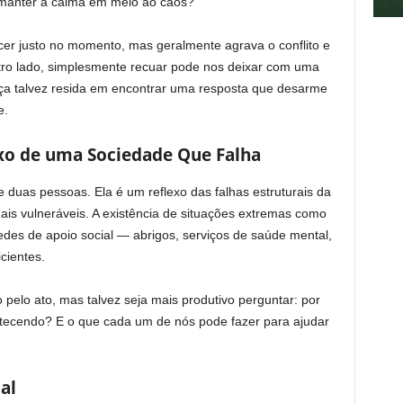
ou manter a calma em meio ao caos?
r justo no momento, mas geralmente agrava o conflito e
tro lado, simplesmente recuar pode nos deixar com uma
rça talvez resida em encontrar uma resposta que desarme
e.
lexo de uma Sociedade Que Falha
 duas pessoas. Ela é um reflexo das falhas estruturais da
s vulneráveis. A existência de situações extremas como
des de apoio social — abrigos, serviços de saúde mental,
cientes.
o pelo ato, mas talvez seja mais produtivo perguntar: por
tecendo? E o que cada um de nós pode fazer para ajudar
al