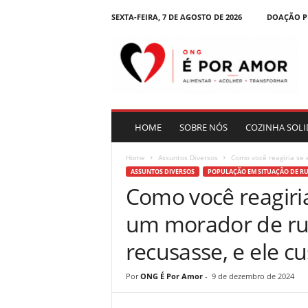
SEXTA-FEIRA, 7 DE AGOSTO DE 2026
DOAÇÃO P
B
l
o
g
|
O
N
HOME
SOBRE NÓS
COZINHA SOLI
G
É
Home
Assuntos Diversos
Como você reagiria se 
P
ASSUNTOS DIVERSOS
POPULAÇÃO EM SITUAÇÃO DE R
o
Como você reagiri
r
A
um morador de rua
m
o
recusasse, e ele c
r
Por
ONG É Por Amor
-
9 de dezembro de 2024