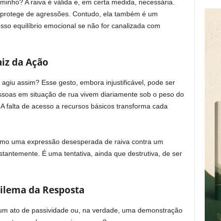
inho? A raiva é válida e, em certa medida, necessária.
os protege de agressões. Contudo, ela também é um
osso equilíbrio emocional se não for canalizada com
aiz da Ação
agiu assim? Esse gesto, embora injustificável, pode ser
essoas em situação de rua vivem diariamente sob o peso do
 A falta de acesso a recursos básicos transforma cada
como uma expressão desesperada de raiva contra um
nstantemente. É uma tentativa, ainda que destrutiva, de ser
Dilema da Resposta
a um ato de passividade ou, na verdade, uma demonstração