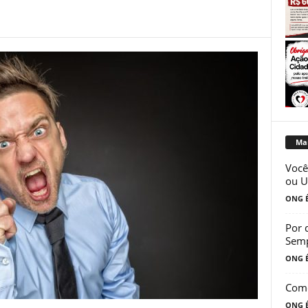
Mai
Você
ou U
ONG É
Por 
Semp
ONG É
Como
ONG É