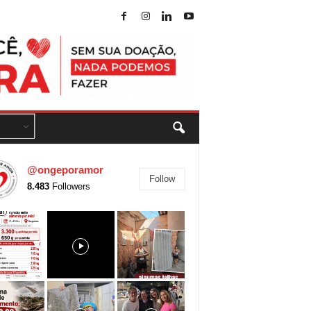
@ongeporamor
Follow
8.483
Followers