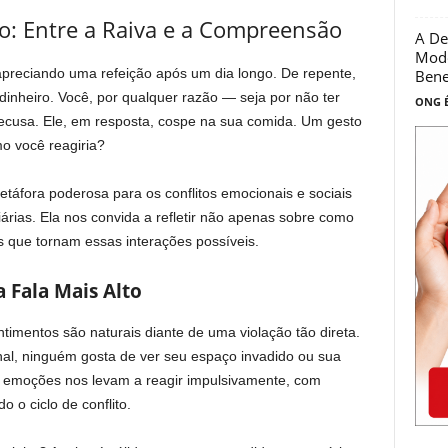
o: Entre a Raiva e a Compreensão
A De
Mode
preciando uma refeição após um dia longo. De repente,
Benef
inheiro. Você, por qualquer razão — seja por não ter
ONG É
ecusa. Ele, em resposta, cospe na sua comida. Um gesto
o você reagiria?
áfora poderosa para os conflitos emocionais e sociais
rias. Ela nos convida a refletir não apenas sobre como
que tornam essas interações possíveis.
a Fala Mais Alto
timentos são naturais diante de uma violação tão direta.
nal, ninguém gosta de ver seu espaço invadido ou sua
s emoções nos levam a reagir impulsivamente, com
 o ciclo de conflito.