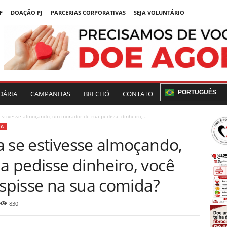
F
DOAÇÃO PJ
PARCERIAS CORPORATIVAS
SEJA VOLUNTÁRIO
PORTUGUÊS
DÁRIA
CAMPANHAS
BRECHÓ
CONTATO
estivesse almoçando, um morador de rua pedisse dinheiro,...
UA
a se estivesse almoçando,
 pedisse dinheiro, você
uspisse na sua comida?
830