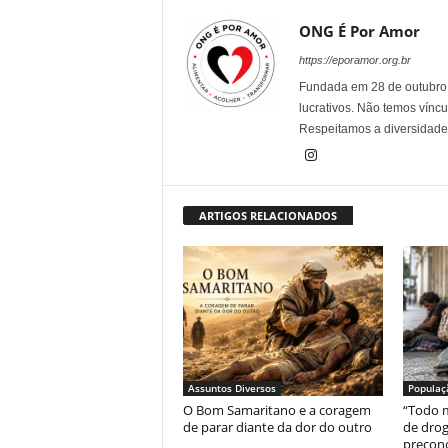
ONG É Por Amor
https://eporamor.org.br
Fundada em 28 de outubro 
lucrativos. Não temos víncu
Respeitamos a diversidade
ARTIGOS RELACIONADOS
Assuntos Diversos
Populaç
O Bom Samaritano e a coragem
“Todo m
de parar diante da dor do outro
de drog
preconc